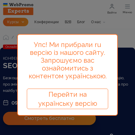
Меню
Войти
Курсы
Конференции
B2B
Блог
О нас
Конференции
SEO Day
Упс! Ми прибрали ru
Онлайн
версію із нашого сайту.
КОНФЕРЕНЦИЯ
Запрошуємо вас
SEO Day
ознайомитись з
контентом українською.
Безкоштовна онлайн-конференція про пошукову оптимізацію,
про зміни з якими зіткнулася галузь SEO, про воєнні кейси та про
майбутнє українського SEO
Перейти на
українську версію
09 марта 2023
Смотреть бесплатно