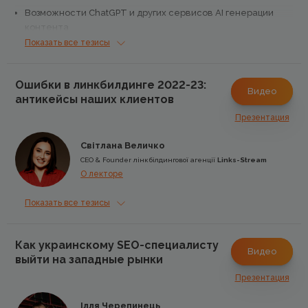
Возможности ChatGPT и других сервисов AI генерации
контента
Показать все тезисы
Как его уже сейчас используют SEO специалисты?
Ошибки в линкбилдинге 2022-23:
Трудности и приоритетные вопросы по развитию AI
Видео
антикейсы наших клиентов
чатботов
Презентация
Как все это изменит SEO через несколько лет
Світлана Величко
CEO & Founder лінкбілдингової агенції
Links-Stream
О лекторе
Показать все тезисы
Как украинскому SEO-специалисту
Видео
выйти на западные рынки
Презентация
Ілля Черепинець