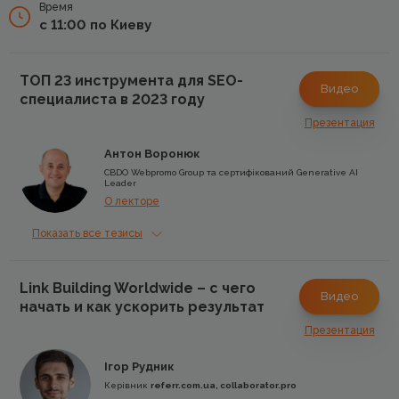
Время
с 11:00 по Киеву
ТОП 23 инструмента для SEO-
Видео
специалиста в 2023 году
Презентация
Антон Воронюк
CBDO Webpromo Group та сертифікований Generative AI
Leader
О лекторе
Показать все тезисы
Link Building Worldwide – с чего
Видео
начать и как ускорить результат
Презентация
Ігор Рудник
Керівник
referr.com.ua, collaborator.pro