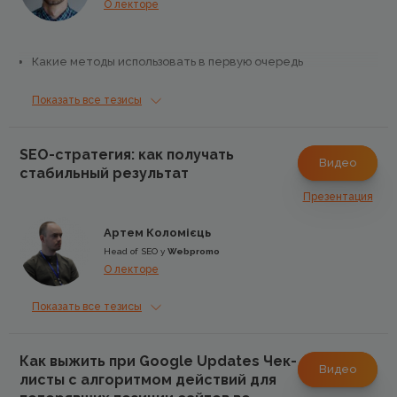
О лекторе
Какие методы использовать в первую очередь
О динамике и ссылочном взрыве
Показать все тезисы
Где взять ссылку
SEO-стратегия: как получать
Видео
стабильный результат
Любимая механика Lincbuilding
Презентация
Артем Коломієць
Head of SEO у
Webpromo
О лекторе
Показать все тезисы
Как выжить при Google Updates Чек-
Видео
листы с алгоритмом действий для