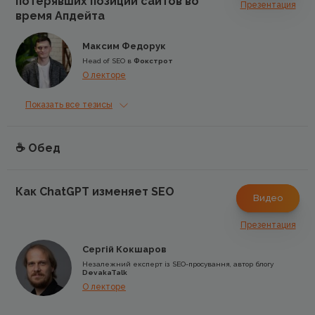
потерявших позиции сайтов во
Презентация
время Апдейта
Максим Федорук
​Head of SEO в
Фокстрот
О лекторе
Показать все тезисы
☕️ Обед
Как ChatGPT изменяет SEO
Видео
Презентация
Сергій Кокшаров
Незалежний експерт із SEO-просування, автор блогу
DevakaTalk
О лекторе