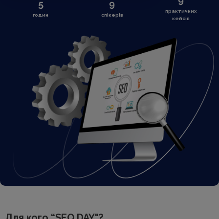
9
5
9
практичних
годин
спікерів
кейсів
Для кого “SEO DAY"?