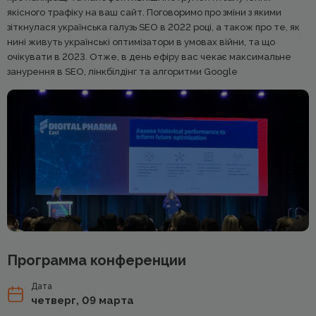
якісного трафіку на ваш сайт. Поговоримо про зміни з якими
зіткнулася українська галузь SEO в 2022 році, а також про те, як
нині живуть українські оптимізатори в умовах війни, та що
очікувати в 2023. Отже, в день ефіру вас чекає максимальне
занурення в SEO, лінкбілдінг та алгоритми Google
Программа конференции
Дата
четверг, 09 марта