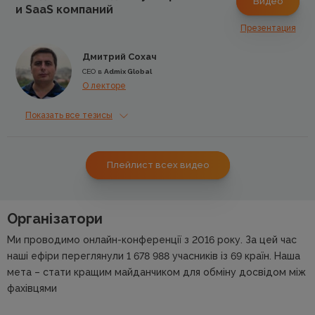
Видео
и SaaS компаний
Презентация
Дмитрий Сохач
CEO в
Admix Global
О лекторе
Показать все тезисы
Плейлист всех видео
Організатори
Ми проводимо онлайн-конференції з 2016 року. За цей час
наші ефіри переглянули 1 678 988 учасників із 69 країн. Наша
мета – стати кращим майданчиком для обміну досвідом між
фахівцями