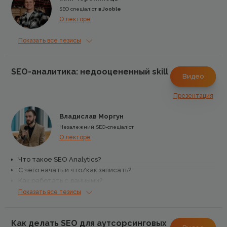
SEO спеціаліст
в Jooble
О лекторе
Показать все тезисы
SEO-аналитика: недооцененный skill
Видео
Презентация
Владислав Моргун
Незалежний SEO-спеціаліст
О лекторе
Что такое SEO Analytics?
С чего начать и что/как записать?
Как работать с данными?
Примеры из проектов
Показать все тезисы
Как делать SEO для аутсорсинговых