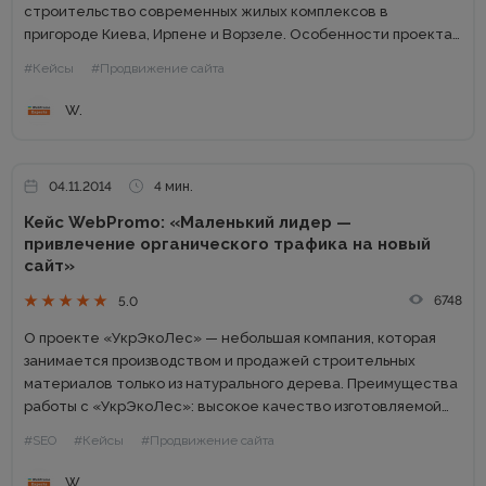
строительство современных жилых комплексов в
пригороде Киева, Ирпене и Ворзеле. Особенности проекта:
поисковое продвижение только по ключевым запросам,
#Кейсы
#Продвижение сайта
связанным с недвижимостью от застройщика и квартирами
в новостройках. Занятие...
W.
04.11.2014
4 мин.
Кейс WebPromo: «Маленький лидер —
привлечение органического трафика на новый
сайт»
6748
5.0
О проекте «УкрЭкоЛес» — небольшая компания, которая
занимается производством и продажей строительных
материалов только из натурального дерева. Преимущества
работы с «УкрЭкоЛес»: высокое качество изготовляемой
продукции; использование только экологически чистого
#SEO
#Кейсы
#Продвижение сайта
сырья (хвойные породы дерева, ясень, липа, дуб, ольха);
огромный выбор продукции;...
W.