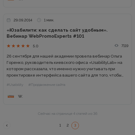
29.09.2014
1 мин.
«Юзабилити: как сделать сайт удобным».
Вебинар WebPromoExperts #101
7119
5.0
26 сентября для нашей академии провела вебинар Ольга
Горенко, руководитель киевского офиса «UsabilityLab» на
котором рассказала, что именно нужно учитывать при
проектировке интерфейса вашего сайта для того, чтобы
сделать его удобным для посетителей — тем самым
#Usability
#Продвижение сайта
повышая его конверсию. ...
W.
Сейчас на странице 4 статей из 36
1
2
3