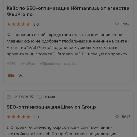
Кейс по SEO-оптимизации Hörmann.ua от агенства
WebPromo
7952
5.0
Как продвигать сайт представительства компании, если
главный офис не одобряет глобальных изменений на сайте?
Агенство “WebPromo” поделилось успешным опытом в
продвижении проекта “Hörmann.ua”. 1. Ситуация по проекту
Hörmann.ua – сайт немецкого концерна Hörmann в Украине.
#SEO
#Кейсы
#Продвижение сайта
Hörmann крупнейший в Европе производитель...
W.
09.06.2015
6 мин.
SEO-оптимизация для Linevich Group
5847
5.0
1. О проекте: linevichgroup.com.ua – сайт компании-
застройщика Linevich Group. Основная специализация –