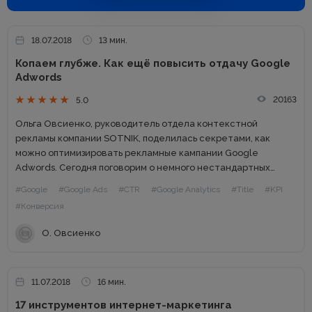
18.07.2018
13 мин.
Копаем глубже. Как ещё повысить отдачу Google
Adwords
20163
5.0
Ольга Овсиенко, руководитель отдела контекстной
рекламы компании SOTNIK, поделилась секретами, как
можно оптимизировать рекламные кампании Google
Adwords. Сегодня поговорим о немного нестандартных
приемах оптимизации поисковых рекламных кампаний (не
#Google
#Google Ads
#CTR
#Google Analytics
#Title
#KPI
КМС). А также затронем такие вопросы, как разные уровни
#Конверсия
оптимизации и как...
О. Овсиенко
11.07.2018
16 мин.
17 инструментов интернет-маркетинга