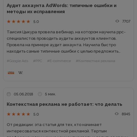
Аудит аккаунта AdWords: типичные ошибки и
методы их исправления
7707
5.0
Таисия Цыкура провела вебинар, на котором научила ppc-
специалистов проводить аудиты аккаунтов клиентов.
Провела на примере аудит аккаунта. Научила быстро
находить самые типичные ошибки с целью предложить
методы их исправления. Спикер: Таисия Цыкура, PPC-
#Google Ads
#PPC
#E-commerce
#Контекстная реклама
специалист компании Sotnik Тезисы: Кому нужен Аудит
аккаунта...
W.
05.06.2018
5 мин.
Контекстная реклама не работает: что делать
8945
5.0
От редакции: эта статья для тех, кто начинает
интересоваться контекстной рекламой. Тертым