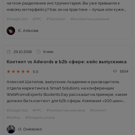
четкое разделение инструментария. Вы уже привыкли к
новому интерфейсу? Как он на практике – лучше или хуже,
чем старый? Я уже привыкла к...
#Google Ads
#PPC
#Таргетинг
#Контекстная реклама
Є. Аліксюк
29.10.2018
6 мин.
Контент vs Adwords в b2b сфере: кейс выпускника
6554
5.0
Алексей Шатилов, выпускник Академии и руководитель
отдела маркетинга в Smart Solutions, на конференции
WebPromoExperts Students Day рассказал на примере, каким
должен быть контент для b2b сферы. Компания «100 шин»
Рынок грузовых шин сильно отличается от шин для легковых
#Google Ads
#PPC
#Контекстная реклама
#Контент
автомобилей. Целевая...
#Кейсы
#История успеха
О. Онікієнко