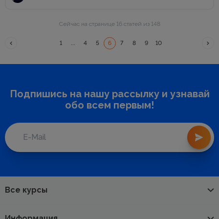
Сейчас на странице 16 статей из 148
1
...
4
5
6
7
8
9
10
Подпишись на нашу рассылку и узнавай
обо всем первым!
Все курсы
Информация