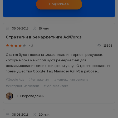
Подробнее
05.09.2018
15 мин.
Стратегии в ремаркетинге AdWords
13398
4.3
Статья будет полезна владельцам интернет-ресурсов,
которые пока не используют ремеркетинг для
рекламирования своих товар или услуг. Отдельно показаны
преимущества Google Tag Manager (GTM) в работе
маркетолога. Основные определения в ремаркетинге
#Google Ads
#Ремаркетинг
#Контекстная реклама
Ремаркетинг или ретаргетинг — это показ рекламных
#Интернет-маркетинг
#Веб-аналитика
объявлений пользователям, ранее...
Н. Скоропадский
08.08.2018
20 мин.