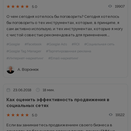
19907
5.0
О чем сегодня хотелось бы поговорить? Сегодня хотелось
бы поговорить о тех инструментах, которые, в принципе, я
сам активно использую, и тех инструментах, которые я могу
с чистой совестью рекомендовать для применения.
Традиция собирать инструменты появилась у меня уже
#Google
#Facebook
#Google Ads
#ROI
#Социальная сеть
довольно...
#Google Tag Manager
#Таргетированная реклама
#Интернет-маркетинг
#Email-маркетинг
А. Воронюк
23.06.2018
18 мин.
Как оценить эффективность продвижения в
социальных сетях
19122
5.0
Если вы занимаетесь продвижением своего бизнеса в