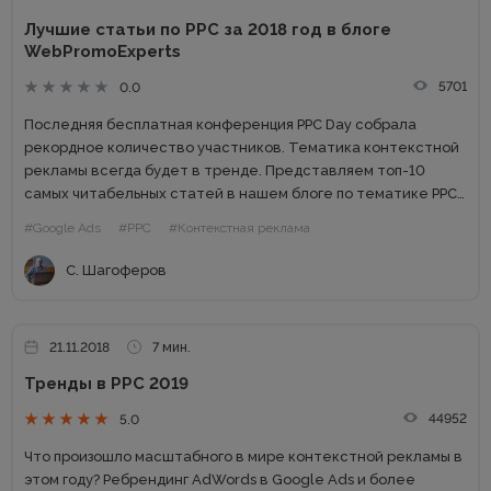
Лучшие статьи по PPC за 2018 год в блоге
WebPromoExperts
5701
0.0
Последняя бесплатная конференция PPC Day собрала
рекордное количество участников. Тематика контекстной
рекламы всегда будет в тренде. Представляем топ-10
самых читабельных статей в нашем блоге по тематике PPC.
10. Контекстная реклама не работает: что делать
#Google Ads
#PPC
#Контекстная реклама
Открывает десятку лучших статья Александра Николаева...
С. Шагоферов
21.11.2018
7 мин.
Тренды в РРС 2019
44952
5.0
Что произошло масштабного в мире контекстной рекламы в
этом году? Ребрендинг AdWords в Google Ads и более