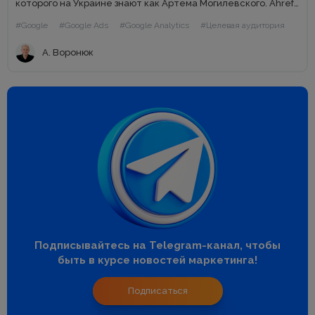
которого на Украине знают как Артема Могилевского. Ahrefs
сегодня Что сегодня представляет из себя Ahrefs? На мой...
#Google
#Google Ads
#Google Analytics
#Целевая аудитория
А. Воронюк
Подписывайтесь на Telegram-канал, чтобы
быть в курсе новостей маркетинга!
Подписаться