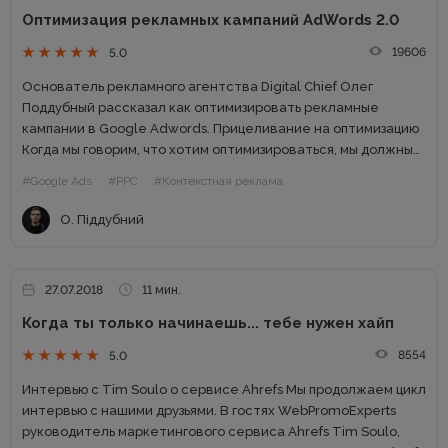
Оптимизация рекламных кампаний AdWords 2.0
19606
5.0
Основатель рекламного агентства Digital Chief Олег
Поддубный рассказал как оптимизировать рекламные
кампании в Google Adwords. Прицеливание на оптимизацию
Когда мы говорим, что хотим оптимизироваться, мы должны
понимать, почему нужно работать с аккаунтами Adwords.
#Google Ads
#PPC
#Контекстная реклама
Ваши конкуренты не стоят на месте: они...
О. Піддубний
27.07.2018
11 мин.
Когда ты только начинаешь... тебе нужен хайп
8554
5.0
Интервью с Tim Soulo о сервисе Ahrefs Мы продолжаем цикл
интервью с нашими друзьями. В гостях WebPromoExperts
руководитель маркетингового сервиса Ahrefs Tim Soulo,