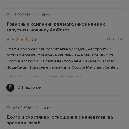
18.09.2018
16 мин.
Товарные кампании для магазинов или как
запустить новинку AdWords
21532
5.0
Статья поможет самостоятельно создать, настроить и
оптимизировать товарные кампании — новый сервис от
Google AdWords. На связи лектор нашей Академии Олег
Поддубный. Товарные кампании в Google Merchant Center
Что такое товарная кампания Набирает популярность новый
#Google Ads
#PPC
#Контекстная реклама
инструмент Google Merchant Center —...
О. Піддубний
06.09.2018
10 мин.
Долго и счастливо: отношения с клиентами на
примере Inweb