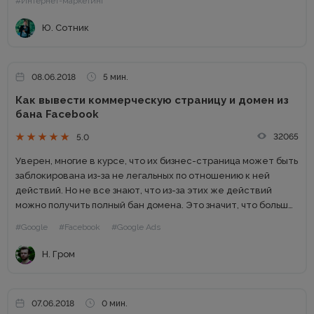
#Интернет-маркетинг
Ю. Сотник
08.06.2018
5 мин.
Как вывести коммерческую страницу и домен из
бана Facebook
32065
5.0
Уверен, многие в курсе, что их бизнес-страница может быть
заблокирована из-за не легальных по отношению к ней
действий. Но не все знают, что из-за этих же действий
можно получить полный бан домена. Это значит, что больше
нельзя упоминать или отправлять...
#Google
#Facebook
#Google Ads
Н. Гром
07.06.2018
0 мин.