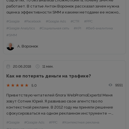
соцсетях, то без анализа сложно понять, почему SMM не
работает. В статье Антон Воронюк рассказал зачем нужна
оценка эффективности SMM и какими методами ее можно
измерять. Рассмотрели несколько практичных кейсов.
#Google
#Facebook
#Google Ads
#CTR
#PPC
Почему SMM не...
#Google Analytics
#Социальная сеть
#KPI
#Веб-аналитика
#SMM
А. Воронюк
20.06.2018
11 мин.
Как не потерять деньги на трафике?
9551
5.0
Приветствую читателей блога WebPromoExperts! Меня
зовут Сотник Юрий. Я развиваю свое агентство по
контекстной рекламе. В 2012 году мы приняли решение
сфокусироваться на одном рекламном инструменте —
Google AdWords — и оказывать услуги тем клиентам, кому
#Google
#Google Ads
#PPC
#Контекстная реклама
нужен только платный трафик и...