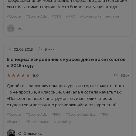
профессионалам можно комментировать и делиться своим
опытом в комментариях. Часто бывает ситуация, когда
запущенная рекламная кампания в Google Adwords не
#Google
#Google Ads
#CTR
#PPC
#Контекстная реклама
приносит продаж или их уровень является слишком
низким....
А.
02.05.2018
9 мин.
6 специализированных курсов для маркетологов
в 2018 году
11167
5.0
Давайте я расскажу вам про курсы интернет-маркетинга.
Но не простые, а классные. Сначала я хотела начать так:
«Появление новых инструментов и методик, отзывы
студентов и постоянно развивающийся конкурентный
рынок подталкивают нас к постоянным изменениям и
#Google
#Google Ads
#PPC
#Google Analytics
#ROI
улучшениям». Но скажу проще —...
#Емейл
#E-commerce
#Usability
О. Онікієнко