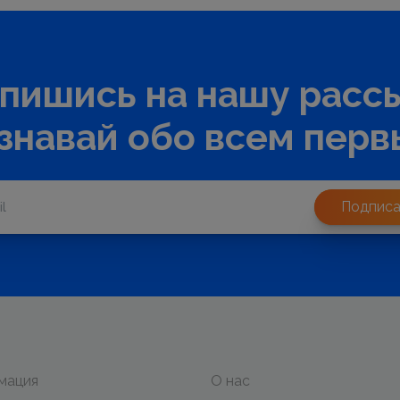
пишись на нашу расс
узнавай обо всем перв
Подписа
мация
О нас