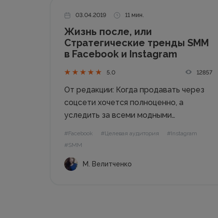
03.04.2019
11 мин.
Жизнь после, или
Стратегические тренды SMM
в Facebook и Instagram
12857
5.0
От редакции: Когда продавать через
соцсети хочется полноценно, а
уследить за всеми модными
тенденциями не хватает глаз и
#Facebook
#Целевая аудитория
#Instagram
бюджетов, нужно уметь вычленить
#SMM
базовые вещи и предугадать главные
М. Велитченко
векторы развития отрасли. Такими
ключевыми наблюдениями делится
Марина Велитченко, директор по
inbound-маркетингу Boompublic....