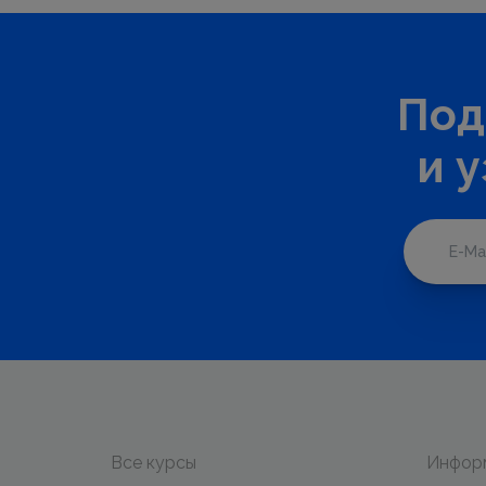
Под
и 
Все курсы
Инфор