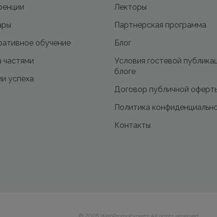
ренции
Лекторы
ары
Партнерская программа
ативное обучение
Блог
 частями
Условия гостевой публика
блоге
и успеха
Договор публичной оферт
Политика конфиденциальн
Контакты
© 2026 WebPromoExperts All rights reserved