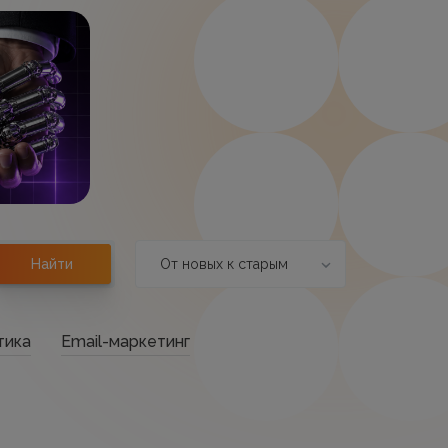
От новых к старым
Найти
тика
Email-маркетинг