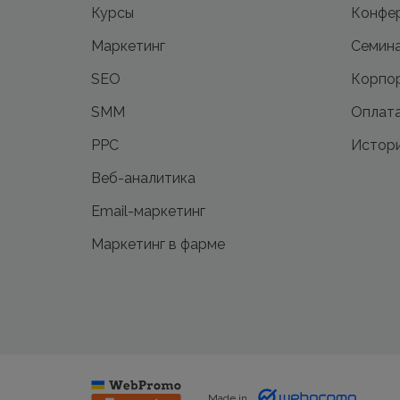
Курсы
Конфе
Маркетинг
Семин
SEO
Корпор
SMM
Оплата
PPC
Истори
Веб-аналитика
Email-маркетинг
Маркетинг в фарме
Made in