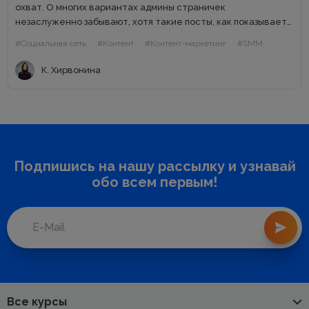
охват. О многих вариантах админы страничек
незаслуженно забывают, хотя такие посты, как показывает
практика, востребованы подписчиками. На одних «мемах» и
#Социальная сеть
#Контент
#Контент-маркетинг
#SMM
«котиках» вперемешку с рекламными постами далеко...
К. Хирвонина
Подпишись на нашу рассылку и узнавай
обо всем первым!
Все курсы