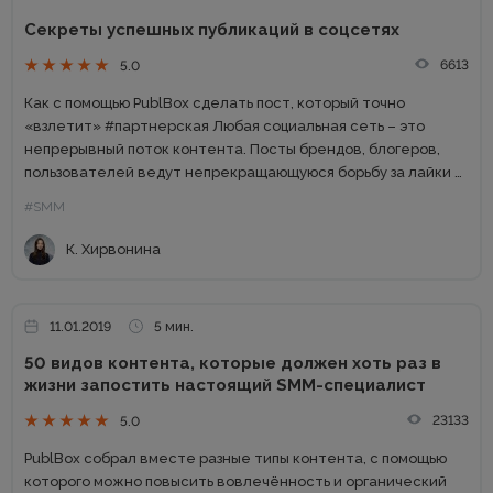
Секреты успешных публикаций в соцсетях
6613
5.0
Как с помощью PublBox сделать пост, который точно
«взлетит» #партнерская Любая социальная сеть – это
непрерывный поток контента. Посты брендов, блогеров,
пользователей ведут непрекращающуюся борьбу за лайки и
репосты, а значит – выживание. Если публикация не получит
#SMM
достаточного количества отметок...
К. Хирвонина
11.01.2019
5 мин.
50 видов контента, которые должен хоть раз в
жизни запостить настоящий SMM-специалист
23133
5.0
PublBox собрал вместе разные типы контента, с помощью
которого можно повысить вовлечённость и органический