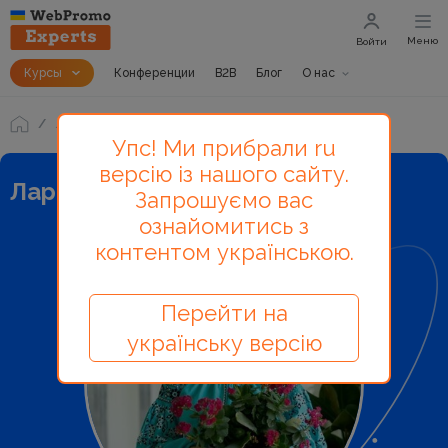
Меню
Войти
Курсы
Конференции
B2B
Блог
О нас
Лекторы и авторы
Лариса Боден
Упс! Ми прибрали ru
версію із нашого сайту.
Лариса Боден - лектор
Запрошуємо вас
ознайомитись з
контентом українською.
Перейти на
українську версію