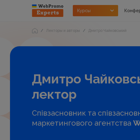
Курсы
Конфе
Лекторы и авторы
Дмитро Чайковський
Дмитро Чайковсь
лектор
Співзасновник та співзаснов
маркетингового агентства
W