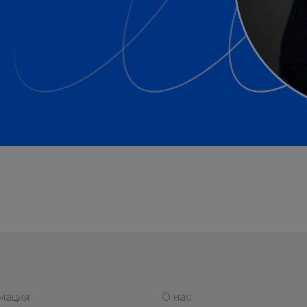
мация
О нас