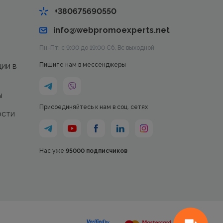
+380675690550
info@webpromoexperts.net
Пн-Пт: с 9:00 до 19:00 Cб, Вс выходной
ции в
Пишите нам в мессенджеры
ы
Присоединяйтесь к нам в соц. сетях
ости
Нас уже
95000 подписчиков