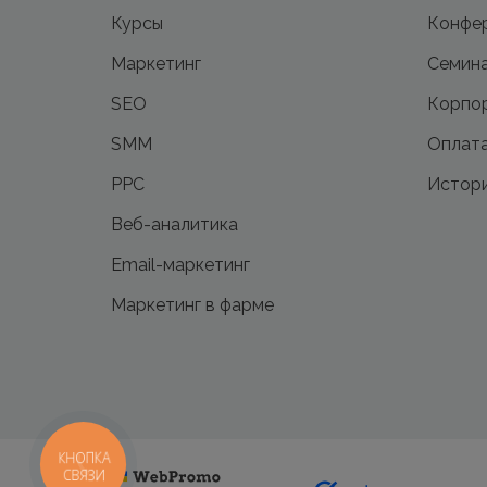
Курсы
Конфе
Маркетинг
Семин
SEO
Корпор
SMM
Оплата
PPC
Истори
Веб-аналитика
Email-маркетинг
Маркетинг в фарме
КНОПКА
СВЯЗИ