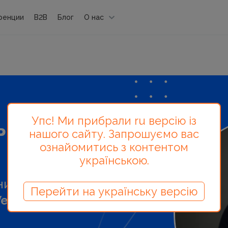
ренции
B2B
Блог
О нас
Упс! Ми прибрали ru версію із
кий -
нашого сайту. Запрошуємо вас
ознайомитись з контентом
українською.
ник у
FranchPromo
та
Перейти на українську версію
ebFace