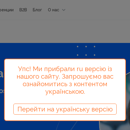
ренции
B2B
Блог
О нас
Упс! Ми прибрали ru версію із
 - лектор
нашого сайту. Запрошуємо вас
ознайомитись з контентом
rospect Ukraine
українською.
Перейти на українську версію