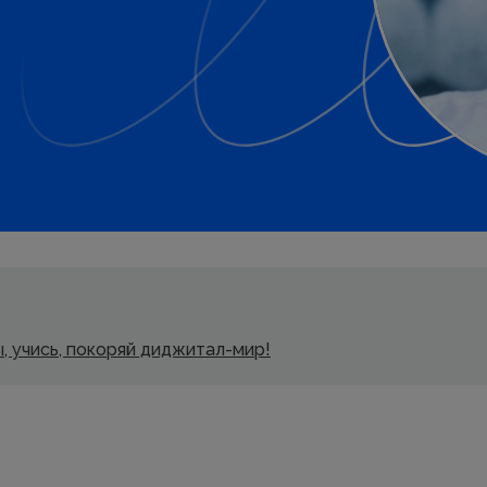
ы, учись, покоряй диджитал-мир!