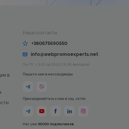
Наши контакты
+380675690550
info@webpromoexperts.net
Пн-Пт: с 9:00 до 19:00 Cб, Вс выходной
ции в
Пишите нам в мессенджеры
ы
Присоединяйтесь к нам в соц. сетях
ости
Нас уже
95000 подписчиков