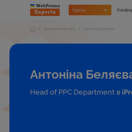
Курсы
Конфе
Лекторы и авторы
Антоніна Беляєва
Антоніна Беляєва
Head of PPC Department в
iP