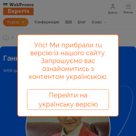
Меню
Войти
Курсы
Конференции
B2B
Блог
О нас
Лекторы и авторы
Ганна Шевцова
Упс! Ми прибрали ru
версію із нашого сайту.
Ганна Шевцова - лектор
Запрошуємо вас
ознайомитись з
WEB-розробник
контентом українською.
Перейти на
українську версію