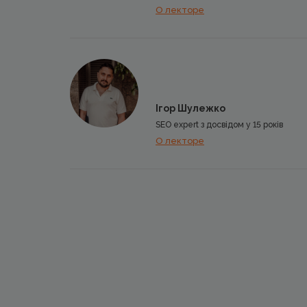
О лекторе
Ігор Шулежко
SEO expert з досвідом у 15 років
О лекторе