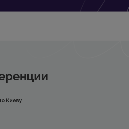
еренции
 по Киеву