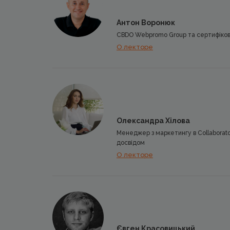
Антон Воронюк
CBDO Webpromo Group та сертифікова
О лекторе
Олександра Хілова
Менеджер з маркетингу в Collaborator
досвідом
О лекторе
Євген Красовицький