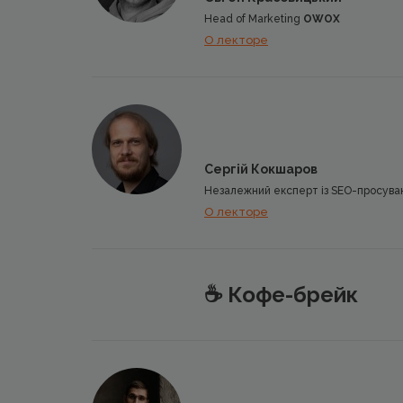
Head of Marketing
OWOX
О лекторе
Сергій Кокшаров
Незалежний експерт із SEO-просуван
О лекторе
☕️ Кофе-брейк