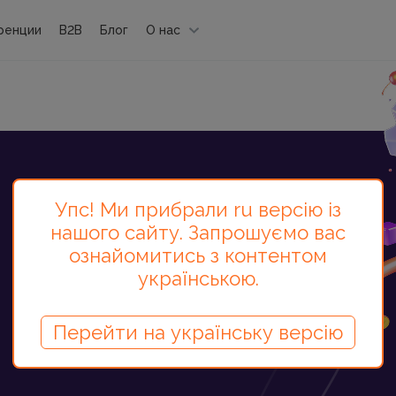
ренции
B2B
Блог
О нас
Упс! Ми прибрали ru версію із
нашого сайту. Запрошуємо вас
ознайомитись з контентом
українською.
Перейти на українську версію