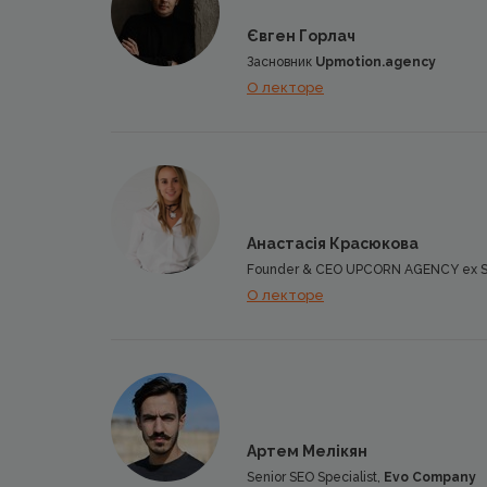
Євген Горлач
Засновник
Upmotion.agency
О лекторе
Анастасія Красюкова
Founder & CEO UPCORN AGENCY ex SE
О лекторе
Артем Мелікян
Senior SEO Specialist,
Evo Company