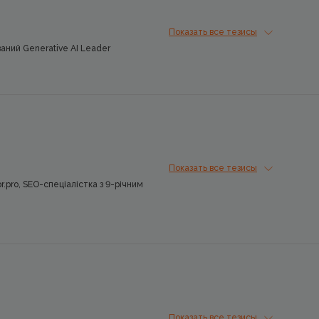
Показать все тезисы
ний Generative AI Leader
Показать все тезисы
.pro, SEO-спеціалістка з 9-річним
Показать все тезисы