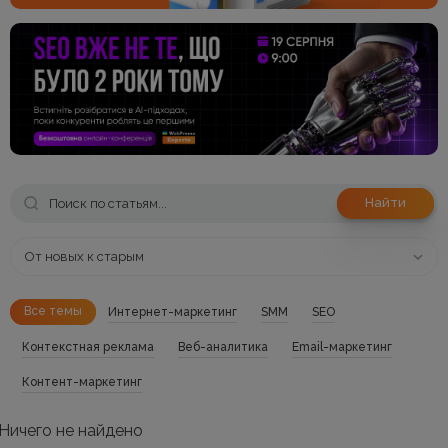
Найти
От новых к старым
Все темы
Интернет-маркетинг
SMM
SEO
Контекстная реклама
Веб-аналитика
Email-маркетинг
Контент-маркетинг
Ничего не найдено