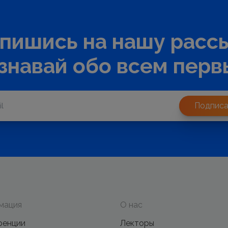
пишись на нашу расс
узнавай обо всем перв
Подписа
мация
О нас
ренции
Лекторы