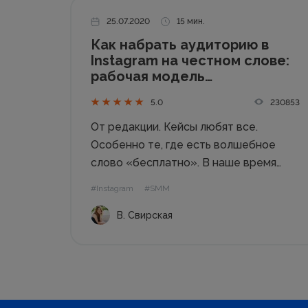
25.07.2020
15 мин.
Как набрать аудиторию в
Instagram на честном слове:
рабочая модель
самобытного блогера
230853
5.0
От редакции. Кейсы любят все.
Особенно те, где есть волшебное
слово «бесплатно». В наше время
платить приходится за каждый чих, и
#Instagram
#SMM
если говорить прямо, то раскрутить
В. Свирская
аккаунт в Инстаграм все-таки чего-то
да стоит. А конкретно вашего
времени и усилий, ваших...