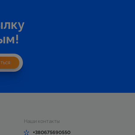
ылку
ым!
ться
Наши контакты
+380675690550