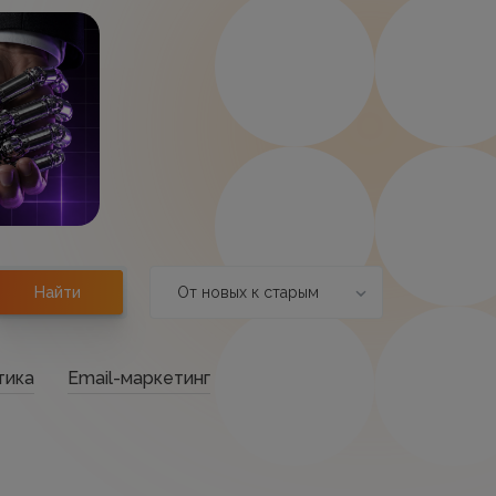
От новых к старым
Найти
тика
Email-маркетинг