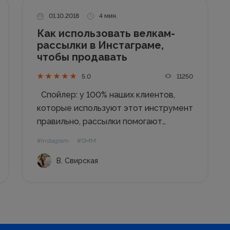
01.10.2018
4 мин.
Как использовать велкам-
рассылки в Инстаграме,
чтобы продавать
11250
5.0
Спойлер: у 100% наших клиентов,
которые используют этот инструмент
правильно, рассылки помогают
продавать. Сегодня все действия в
#Instagram
#SMM
соцсетях принято автоматизировать
В. Свирская
— это правильно, потому что
экономит время предпринимателя на
стратегические вопросы и живое
общение с клиентами. Раньше, чтобы
лучше...