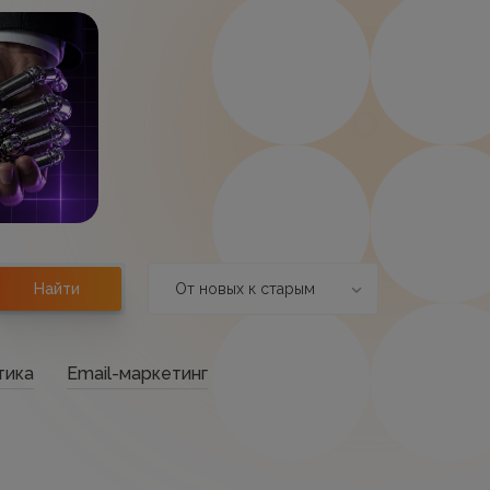
От новых к старым
Найти
тика
Email-маркетинг