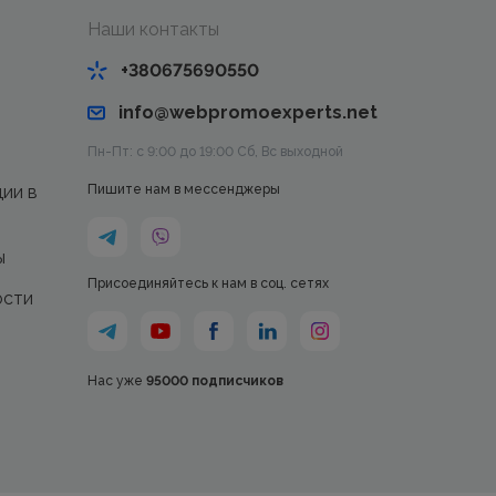
Наши контакты
+380675690550
info@webpromoexperts.net
Пн-Пт: с 9:00 до 19:00 Cб, Вс выходной
ции в
Пишите нам в мессенджеры
ы
Присоединяйтесь к нам в соц. сетях
ости
Нас уже
95000 подписчиков