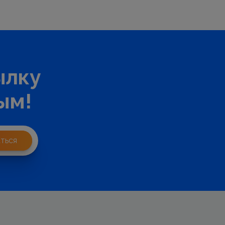
ылку
ым!
ться