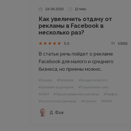
24.06.2019
12 мин.
Как увеличить отдачу от
рекламы в Facebook в
несколько раз?
53916
5.0
В статье речь пойдет о рекламе
Facebook для малого и среднего
бизнеса, но приемы можно
использовать и для больших брендов.
#Google
#Facebook
#Google Analytics
Вы узнаете: ✓ почему реклама в
#Целевая аудитория
#Социальная сеть
Фейсбук не всегда срабатывает; ✓ с
#CRM
#Таргетированная реклама
#Трафик
чего начать создание таргетинга в
#Контекстная реклама
#Контент
#SMM
Фейсбуке; ✓ как...
Д. Фоя