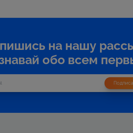
пишись на нашу расс
узнавай обо всем перв
Подписа