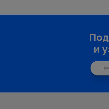
Под
и 