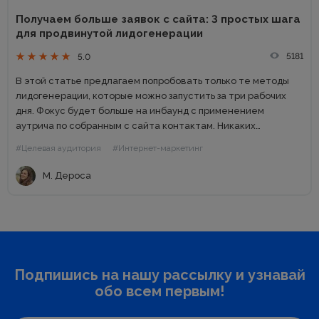
Получаем больше заявок с сайта: 3 простых шага
для продвинутой лидогенерации
5181
5.0
В этой статье предлагаем попробовать только те методы
лидогенерации, которые можно запустить за три рабочих
дня. Фокус будет больше на инбаунд с применением
аутрича по собранным с сайта контактам. Никаких
сверхкомплексных стратегий и методов, требующих по три
#Целевая аудитория
#Интернет-маркетинг
планерки в неделю. ...
М. Дероса
Подпишись на нашу рассылку и узнавай
обо всем первым!