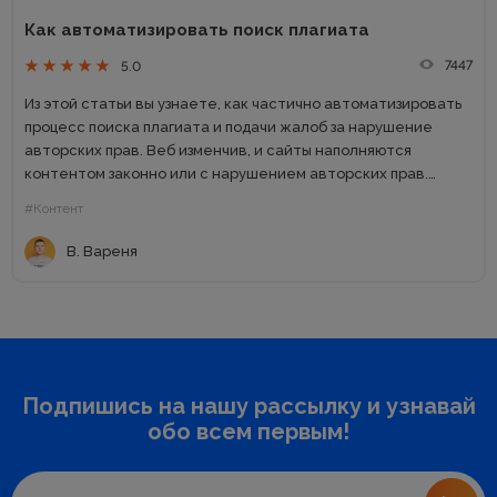
Как автоматизировать поиск плагиата
7447
5.0
Из этой статьи вы узнаете, как частично автоматизировать
процесс поиска плагиата и подачи жалоб за нарушение
авторских прав. Веб изменчив, и сайты наполняются
контентом законно или с нарушением авторских прав.
Объекты интеллектуальной собственности в интернете
#Контент
защищаются: национальным законодательством об
авторском...
В. Вареня
Подпишись на нашу рассылку и узнавай
обо всем первым!