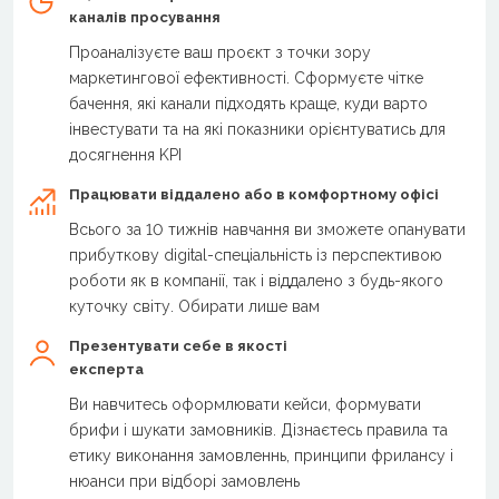
каналів просування
Проаналізуєте ваш проєкт з точки зору
маркетингової ефективності. Сформуєте чітке
бачення, які канали підходять краще, куди варто
інвестувати та на які показники орієнтуватись для
досягнення KPI
Працювати віддалено або в комфортному офісі
Всього за 10 тижнів навчання ви зможете опанувати
прибуткову digital-спеціальність із перспективою
роботи як в компанії, так і віддалено з будь-якого
куточку світу. Обирати лише вам
Презентувати себе в якості
експерта
Ви навчитесь оформлювати кейси, формувати
брифи і шукати замовників. Дізнаєтесь правила та
етику виконання замовленнь, принципи фрилансу і
нюанси при відборі замовлень