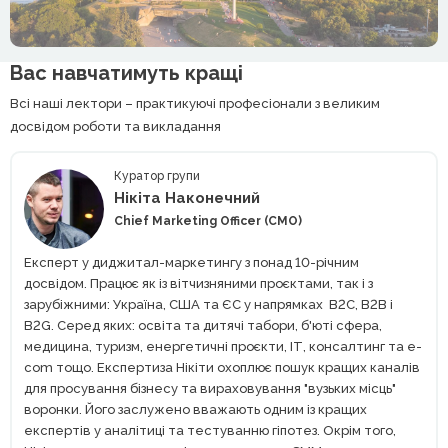
Вас навчатимуть кращі
Всі наші лектори – практикуючі професіонали з великим
досвідом роботи та викладання
Куратор групи
Нікіта Наконечний
Chief Marketing Officer (CMO)
Експерт у диджитал-маркетингу з понад 10-річним
досвідом. Працює як із вітчизняними проєктами, так і з
зарубіжними: Україна, США та ЄС у напрямках В2С, В2В і
В2G. Серед яких: освіта та дитячі табори, б'юті сфера,
медицина, туризм, енергетичні проєкти, ІТ, консалтинг та e-
com тощо. Експертиза Нікіти охоплює пошук кращих каналів
для просування бізнесу та вираховування "вузьких місць"
воронки. Його заслужено вважають одним із кращих
експертів у аналітиці та тестуванню гіпотез. Окрім того,