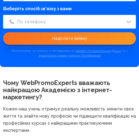
Виберіть спосіб зв'язку з вами
По телефону
Надіслати заявку
Натискаючи на кнопку, я погоджуюсь на
обробку персональних даних
та з
правилами користування Платформою
Чому WebPromoExperts вважають
найкращою
Академією з інтернет-
маркетингу?
Кожен наш учень отримує реальну можливість змінити своє
життя та знайти нову професію чи підвищити кваліфікацію на
професійних курсах з найкращими практикуючими
експертами.