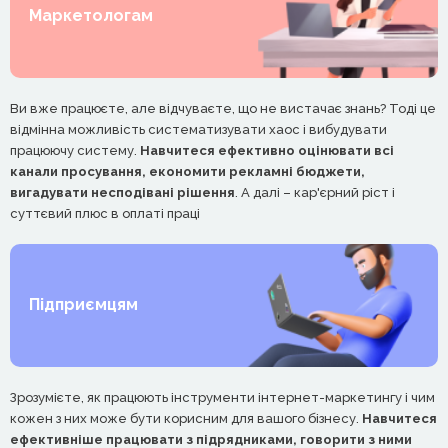
Маркетологам
Ви вже працюєте, але відчуваєте, що не вистачає знань? Тоді це
відмінна можливість систематизувати хаос і вибудувати
працюючу систему.
Навчитеся ефективно оцінювати всі
канали просування, економити рекламні бюджети,
вигадувати несподівані рішення
. А далі – кар'єрний ріст і
суттєвий плюс в оплаті праці
Підприємцям
Зрозумієте, як працюють інструменти інтернет-маркетингу і чим
кожен з них може бути корисним для вашого бізнесу.
Навчитеся
ефективніше працювати з підрядниками, говорити з ними