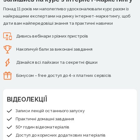
Понад 11 років ми наполегливо удосконалювали курс разом із
найкращими експертами на ринку інтернет-маркетингу, щоб
дати вам найпередовіші знання та практичні навички
Дивись вебінари з різних пристроїв
Накопичуй бали за виконані завдання
Дізнайся всі лайхаки та секретні фішки
Бонусом – free доступ до 4-х платних сервісів
ВІДЕОЛЕКЦІЇ
Записи лекцій останнього запуску
Практичні домашні завдання
50+ годин відеоматеріалів
Доступ до корисних додаткових матеріалів