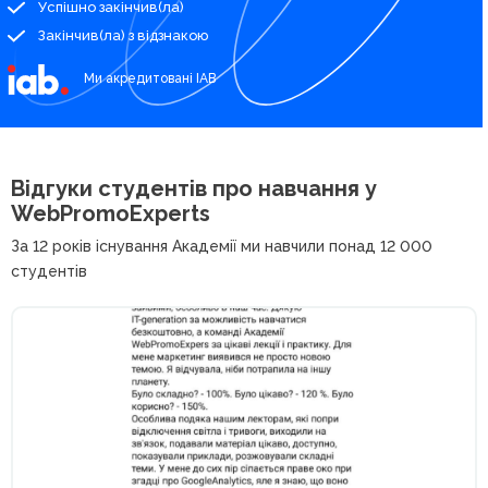
Успішно закінчив(ла)
Закінчив(ла) з відзнакою
Ми акредитовані IAB
Відгуки студентів про
навчання у
WebPromoExperts
За 12 років існування Академії ми навчили понад 12 000
студентів