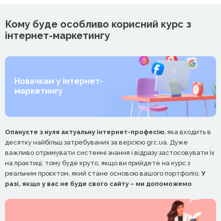
Кому буде особливо корисний курс з
інтернет-маркетингу
Новачкам у інтернет-
маркетингу
Опануєте з нуля актуальну інтернет-професію
, яка входить в
десятку найбільш затребуваних за версією grc.ua. Дуже
важливо отримувати системні знання і відразу застосовувати їх
на практиці, тому буде круто, якщо ви прийдете на курс з
реальним проєктом, який стане основою вашого портфоліо.
У
разі, якщо у вас не буде свого сайту – ми допоможемо