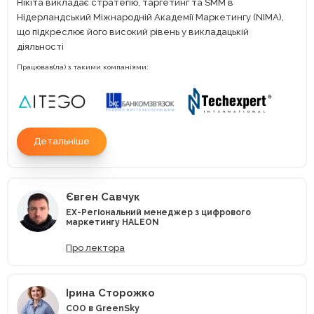
Нікіта викладає стратегію, таргетинг та SMM в
Нідерландський Міжнародній Академії Маркетингу (NIMA),
що підкреслює його високий рівень у викладацькій
діяльності
Працював(ла) з такими компаніями:
Детальніше
Євген Савчук
EX-Регіональний менеджер з цифрового
маркетингу HALEON
Про лектора
Ірина Сторожко
COO в GreenSky