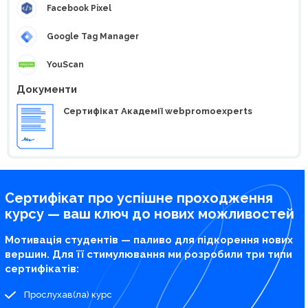
Facebook Pixel
Google Tag Manager
YouScan
Документи
Сертифікат Академії webpromoexperts
Сертифікат про успішне проходження
курсу — ваш ключ до нових можливостей
Мотивація студентів — паливо для підкорення нових
вершин. Для її стимулювання ми розробили три типи
сертифікатів:
Прослухав(ла) курс