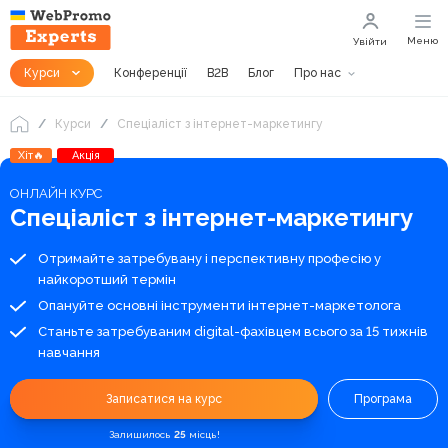
Меню
Увійти
Курси
Конференції
B2B
Блог
Про нас
Курси
Спеціаліст з інтернет-маркетингу
Хіт🔥
Акція
ОНЛАЙН КУРС
Спеціаліст з інтернет-маркетингу
Отримайте затребувану і перспективну професію у
найкоротший термін
Опануйте основні інструменти інтернет-маркетолога
Станьте затребуваним digital-фахівцем всього за 15 тижнів
навчання
Записатися на курс
Програма
Залишилось
25
місць!