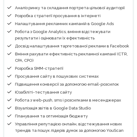
Аналіз ринку та складання портрета цільової аудиторії
Розробка стратегії просування в інтернеті
Налаштування рекламних кампаній в Google Ads
Робота з Google Analytics, вміння відстежувати
результати і оцінювати їх ефективність
Досвід налаштування таргетованої реклами в Facebook
Вміння рахувати ефективність рекламної кампанії (CTR,
CPA, СPO)
Розробка SMM-стратегії
Просування сайту в пошукових системах
Підвищення конверсії за допомогою email-розсилок
Юзабіліті-тестування сайту
Робота з web-push, sms і розсилками в месенджерах
Візуалізація звітів в Google Data Studio
Планування та оптимізація бюджету
Управління репутацією онлайн, відстежування нових
трендів та пошук лідерів думок за допомогою YouScan