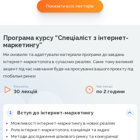
Показати всіх лекторів
Програма курсу “Спеціаліст з інтернет-
маркетингу”
Ми оновили та адаптували матеріали програми до завдань
інтернет-маркетолога в сучасних реаліях. Саме тому великий
акцент під час навчання буде на просуванні вашого проєкту під
глобальні ринки
Кількість
Час лекції
30 лекцій
по 2 години
Вступ до інтернет-маркетингу
1
Можливості інтернет-маркетингу в нових реаліях
Роль інтернет-маркетолога, концепція та задачі
Методи дослідження цільового ринку та конкуренції