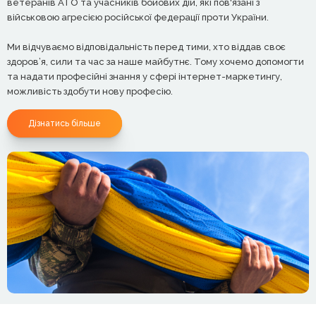
ветеранів АТО та учасників бойових дій, які пов'язані з
військовою агресією російської федерації проти України.
Ми відчуваємо відповідальність перед тими, хто віддав своє
здоров’я, сили та час за наше майбутнє. Тому хочемо допомогти
та надати професійні знання у сфері інтернет-маркетингу,
можливість здобути нову професію.
Дізнатись більше