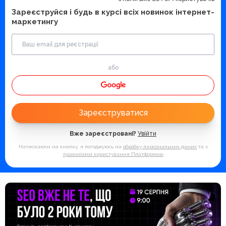
Зареєструйся і будь в курсі всіх новинок інтернет-
маркетингу
або
Зареєструватися
Вже зареєстровані?
Увійти
Натискаючи на кнопку, я погоджуюсь на
обробку персональних даних
та з
правилами користування Платформою