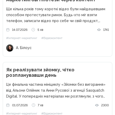
Ще кілька років тому короткі відео були найдешевшим
способом протестувати ринок. Будь-хто міг взяти
телефон, записати відео про себе чи свій продукт,
опублікувати його без жодних вкладень і отримати
14.07.2026
5 хв
1741
перших клієнтів. Сьогодні ситуація кардинально
#Інтернет-маркетинг
#Відеоконтент
змінилася. Кількість контенту зросла в рази,...
А. Білоус
Як реалізувати зйомку, чітко
розпланувавши день
Це фінальна частина мініциклу «Зйомки без вигорання»
від Альони Олійник та Анни Русової з агенції Sasquatch
Digital. У попередніх матеріалах ми розглянули, з чого
розпочинається зйомка: з чекліста, домовленостей,
01.07.2026
7 хв
2300
мудборду. А також — як підготувати команду, реквізит,
#Інтернет-маркетинг
#Відеоконтент
локацію, не витративши...