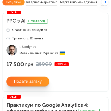
Популярні
Інтернет-маркетинг
Маркетинг-менеджмент
SEO
Акція
РРС з АІ
Початківець
Старт: 10.08, понеділок
Тривалість: 12 тижнів
I. Sandyriev
Мова навчання: Українська
17 500
25000
грн
-30% 🔥
Подати заявку
Акція
Практикум по Google Analytics 4:
ефективна робота з даними
Початківець