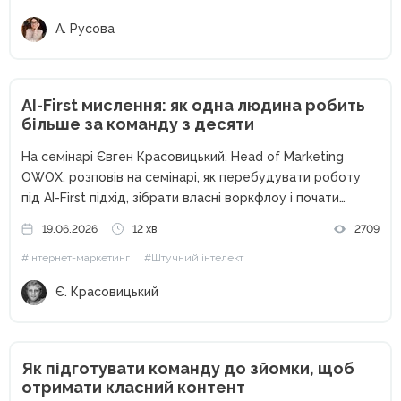
А. Русова
AI-First мислення: як одна людина робить
більше за команду з десяти
На семінарі Євген Красовицький, Head of Marketing
OWOX, розповів на семінарі, як перебудувати роботу
під AI-First підхід, зібрати власні воркфлоу і почати
отримувати більше результату без збільшення обсягу
19.06.2026
12 хв
2709
задач. За останні два роки штучний інтелект перестав
#Інтернет-маркетинг
#Штучний інтелект
бути просто помічником. Для...
Є. Красовицький
Як підготувати команду до зйомки, щоб
отримати класний контент