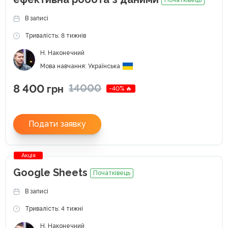
В записі
Тривалість: 8 тижнів
Н. Наконечний
Мова навчання: Українська
8 400
14000
грн
-40% 🔥
Подати заявку
Акція
Google Sheets
Початківець
В записі
Тривалість: 4 тижні
Н. Наконечний