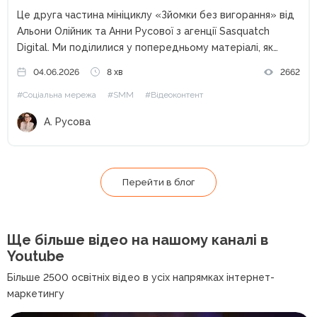
Це друга частина мініциклу «Зйомки без вигорання» від
Альони Олійник та Анни Русової з агенції Sasquatch
Digital. Ми поділилися у попередньому матеріалі, як
скласти чекліст для команди та мудборд для клієнта.
04.06.2026
8 хв
2662
Втім, навіть бездоганний мудборд не допоможе, якщо
#Соціальна мережа
#SMM
#Відеоконтент
щось залишилося...
А. Русова
Перейти в блог
Ще більше відео на нашому
каналі в
Youtube
Більше 2500 освітніх відео в усіх напрямках інтернет-
маркетингу