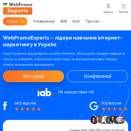
Меню
Увійти
Курси
Конференції
B2B
Блог
Про нас
WebPromoExperts – лідери навчання інтернет-
маркетингу в Україні
Наші студенти відкривають онлайн-бізнеси, збільшують продаж товарів та
послуг в інтернеті, отримують престижні та високооплачувані посади,
стають визнаними експертами.
Всі курси
Конференції
Ми акредитовані IAB
1422 відгуків
303 відгуків
з нами вже 284 674 користувачів