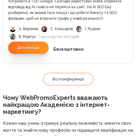
потрапити в ТОП Google. Сьогодні користувач може отримати
відповідь від AI і навіть не перейти на сайт. На AI SEO Day
розберемо, як змінюється пошук і що робити бізнесу та SEO-
фахівцям, щоб не втрачати трафік у новій реальності.
А. Воронюк
С. Кокшаров
І. Рудник
В. Моргун
і ще 6 крутих лекторів
Детальніше
Безкоштовно
Всі конференції
Чому WebPromoExperts вважають
найкращою
Академією з інтернет-
маркетингу?
Кожен наш учень отримує реальну можливість змінити своє
життя та знайти нову професію чи підвищити кваліфікацію на