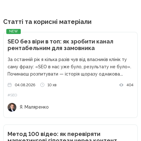
Статті та корисні матеріали
NEW
SEO без віри в топ: як зробити канал
рентабельним для замовника
За останній рік я кілька разів чув від власників клінік ту
саму фразу: «SEO в нас уже було, результату не було».
Починаєш розпитувати — історія щоразу однакова.
Підрядник щомісяця надсилав звіт: позиції ростуть,
04.08.2026
10 хв
404
трафік росте, шістдесят технічних помилок з аудиту...
#SEO
Я. Маляренко
Метод 100 відео: як перевіряти
маркетингові гіпотези через контент