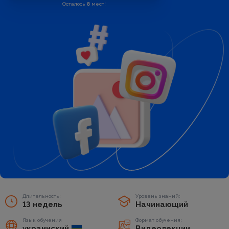
Осталось
8
мест!
Длительность:
Уровень знаний:
13 недель
Начинающий
Язык обучения
Формат обучения:
украинский
Видеолекции