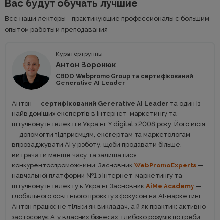
Вас будут обучать лучшие
Все наши лекторы - практикующие профессионалы с большим
опытом работы и преподавания
Куратор группы
Антон Воронюк
CBDO Webpromo Group та сертифікований
Generative AI Leader
Антон —
сертифікований Generative AI Leader
та один із
найвідоміших експертів в інтернет-маркетингу та
штучному інтелекті в Україні. У digital з 2008 року. Його місія
— допомогти підприємцям, експертам та маркетологам
впроваджувати AI у роботу, щоби продавати більше,
витрачати менше часу та залишатися
конкурентоспроможними. Засновник
WebPromoExperts
—
навчальної платформи №1 з інтернет-маркетингу та
штучному інтелекту в Україні. Засновник
AiMe Academy
—
глобального освітнього проєкту з фокусом на АІ-маркетинг.
Антон працює не тільки як викладач, а й як практик: активно
застосовує AI у власних бізнесах, глибоко розуміє потреби