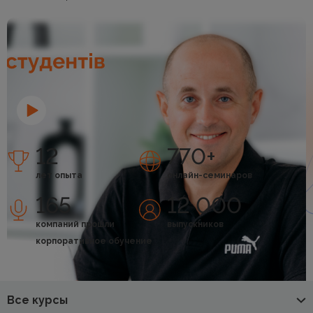
12
770+
лет опыта
онлайн-семинаров
165
12 000
компаний прошли
выпускников
корпоративное обучение
Все курсы