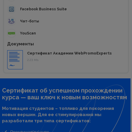
Facebook Business Suite
Чат-боты
YouScan
Документы
Сертификат Академии WebPromoExperts
2.23 Mb.
Сертификат об успешном прохождении
курса — ваш ключ к новым возможностям
Мотивация студентов – топливо для покорения
новых вершин. Для ее стимулирования мы
разработали три типа сертификатов:
Прослушал(ла) курс