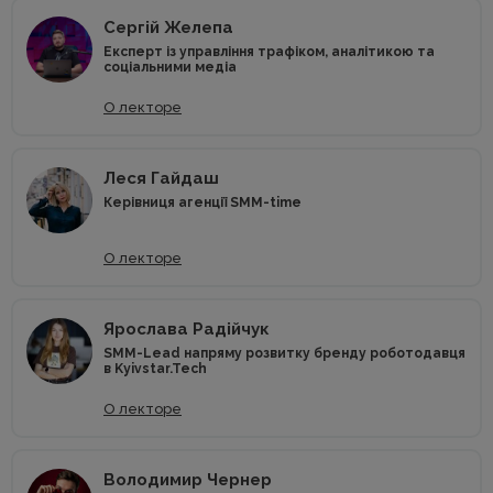
Сергій Желепа
Експерт із управління трафіком, аналітикою та
соціальними медіа
О лекторе
Леся Гайдаш
Керівниця агенції SMM-time
О лекторе
Ярослава Радійчук
SMM-Lead напряму розвитку бренду роботодавця
в Kyivstar.Tech
О лекторе
Володимир Чернер