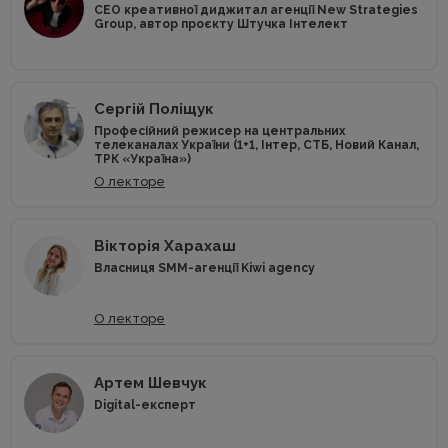
CEO креативної диджитал агенції New Strategies
Group, автор проєкту Штучка Інтелект
Сергій Поліщук
Професійний режисер на центральних
телеканалах України (1+1, Інтер, СТБ, Новий Канал,
ТРК «Україна»)
О лекторе
Вікторія Харахаш
Власниця SMM-агенції Kiwi agency
О лекторе
Артем Шевчук
Digital-експерт