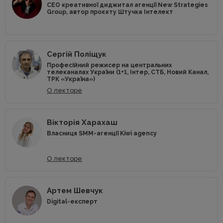
CEO креативної диджитал агенції New Strategies
Group, автор проєкту Штучка Інтелект
Сергій Поліщук
Професійний режисер на центральних
телеканалах України (1+1, Інтер, СТБ, Новий Канал,
ТРК «Україна»)
О лекторе
Вікторія Харахаш
Власниця SMM-агенції Kiwi agency
О лекторе
Артем Шевчук
Digital-експерт