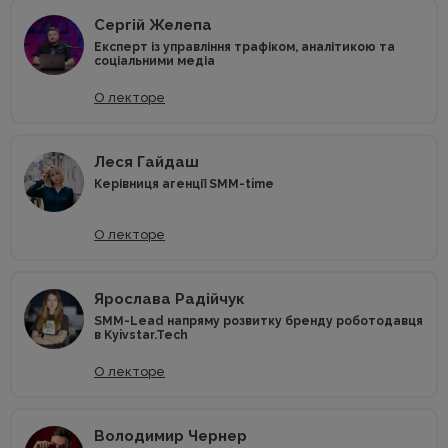
Сергій Желепа
Експерт із управління трафіком, аналітикою та
соціальними медіа
О лекторе
Леся Гайдаш
Керівниця агенції SMM-time
О лекторе
Ярослава Радійчук
SMM-Lead напряму розвитку бренду роботодавця
в Kyivstar.Tech
О лекторе
Володимир Чернер