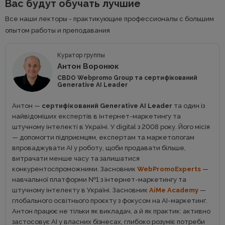
Вас будут обучать лучшие
Все наши лекторы - практикующие профессионалы с большим
опытом работы и преподавания
Куратор группы
Антон Воронюк
CBDO Webpromo Group та сертифікований
Generative AI Leader
Антон —
сертифікований Generative AI Leader
та один із
найвідоміших експертів в інтернет-маркетингу та
штучному інтелекті в Україні. У digital з 2008 року. Його місія
— допомогти підприємцям, експертам та маркетологам
впроваджувати AI у роботу, щоби продавати більше,
витрачати менше часу та залишатися
конкурентоспроможними. Засновник
WebPromoExperts
—
навчальної платформи №1 з інтернет-маркетингу та
штучному інтелекту в Україні. Засновник
AiMe Academy
—
глобального освітнього проєкту з фокусом на АІ-маркетинг.
Антон працює не тільки як викладач, а й як практик: активно
застосовує AI у власних бізнесах, глибоко розуміє потреби