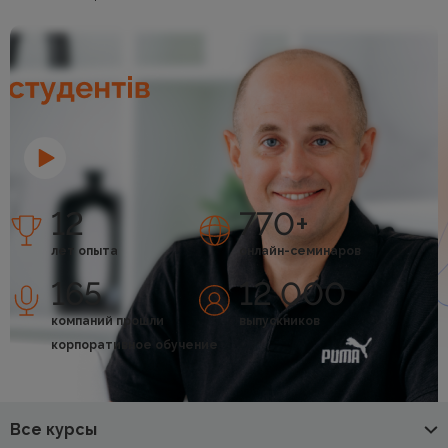
12
770+
лет опыта
онлайн-семинаров
165
12 000
компаний прошли
выпускников
корпоративное обучение
Все курсы