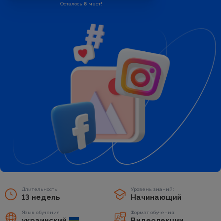
Осталось
8
мест!
Длительность:
Уровень знаний:
13 недель
Начинающий
Язык обучения
Формат обучения:
украинский
Видеолекции