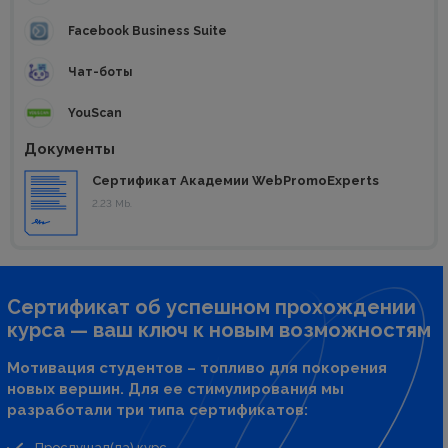
Facebook Business Suite
Чат-боты
YouScan
Документы
Сертификат Академии WebPromoExperts
2.23 Mb.
Сертификат об успешном прохождении
курса — ваш ключ к новым возможностям
Мотивация студентов – топливо для покорения
новых вершин. Для ее стимулирования мы
разработали три типа сертификатов:
Прослушал(ла) курс