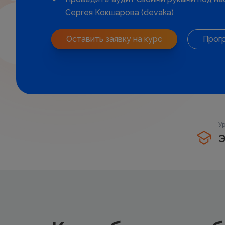
Сергея Кокшарова (devaka)
Оставить заявку на курс
Прог
Ур
Э