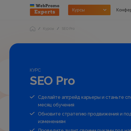
Курсы
Конфе
Курсы
SEO Pro
КУРС
SEO Pro
Сделайте апгрейд карьеры и станьте сп
месяц обучения
Обновите стратегию продвижения и под
изменениям
Проведите аудит своими руками под на