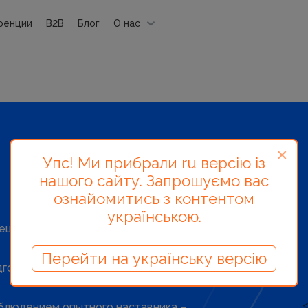
ренции
B2B
Блог
О нас
×
Упс! Ми прибрали ru версію із
нашого сайту. Запрошуємо вас
ознайомитись з контентом
українською.
ециалистом уровня PRO всего за 1
Перейти на українську версію
готовьте сайт к глобальным
блюдением опытного наставника –