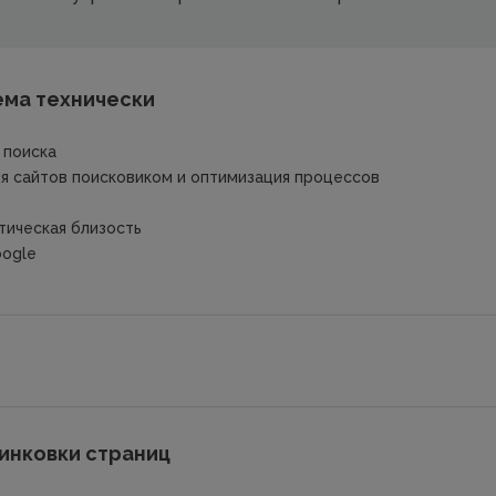
ема технически
 поиска
ия сайтов поисковиком и оптимизация процессов
тическая близость
ogle
инковки страниц