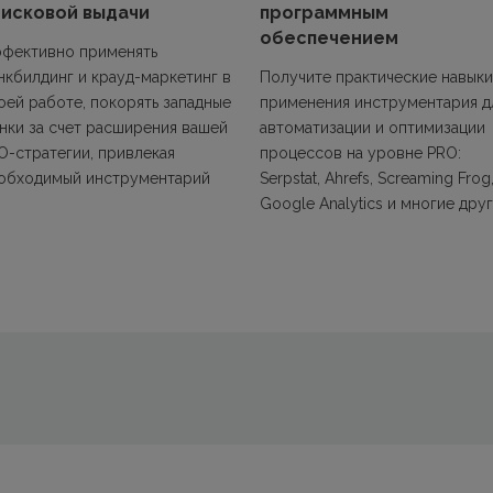
оисковой выдачи
программным
обеспечением
фективно применять
нкбилдинг и крауд-маркетинг в
Получите практические навыки
оей работе, покорять западные
применения инструментария д
нки за счет расширения вашей
автоматизации и оптимизации
O-стратегии, привлекая
процессов на уровне PRO:
обходимый инструментарий
Serpstat, Ahrefs, Screaming Frog
Google Analytics и многие дру