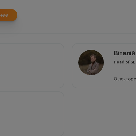
нее
Віталі
Head of S
О лектор