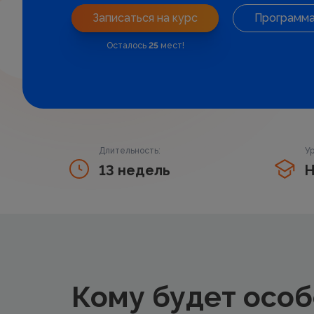
Записаться на курс
Программ
Осталось
25
мест!
Длительность:
Ур
13 недель
Н
Кому будет особ