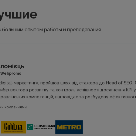
лучшие
с большим опытом работы и преподавания
ы
ломієць
у Webpromo
 digital-маркетингу, пройшов шлях від стажера до Head of SEO. Я
вибір вектора розвитку та контроль успішності досягнення KPI у
равлінських компетенцій, відповідає за розбудову ефективної
ми компаниями: