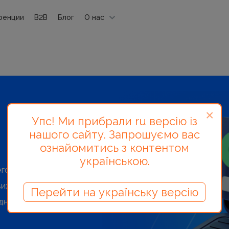
ренции
B2B
Блог
О нас
×
Упс! Ми прибрали ru версію із
нашого сайту. Запрошуємо вас
ознайомитись з контентом
українською.
о за 3 месяца обучения онлайн
ижения на глобальные рынки
Перейти на українську версію
но: в офисе или на фрилансе, в