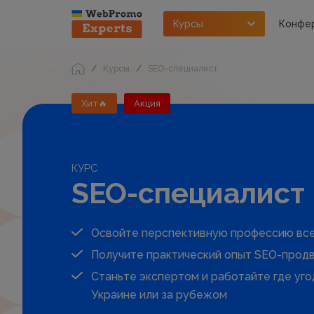
Курсы
Конфе
Курсы
SEO-специалист
Хит🔥
Акция
КУРС
SEO-специалист
Освойте перспективную профессию всег
Получите практический опыт SEO-продв
Станьте экспертом и работайте где угод
Украине или за рубежом