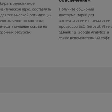
обеспечением
бирать релевантное
мантическое ядро, составлять
Получите обширный
 для технической оптимизации,
инструментарий для
учшать качество контента,
автоматизации и оптимизации
змещать внешние ссылки на
процессов SEO: Serpstat, Ahrefs
оронних ресурсах
SERanking, Google Analytics, а
также вспомогательный софт