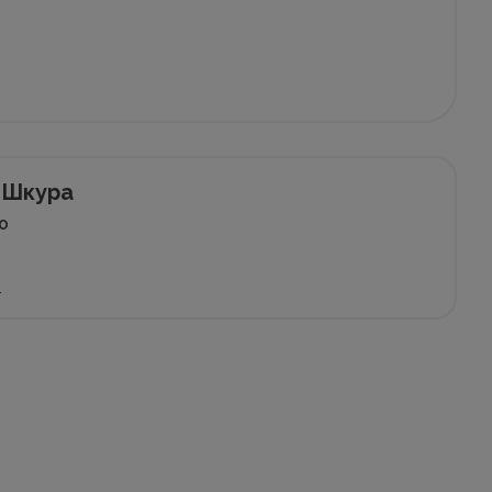
й Шкура
EO
е