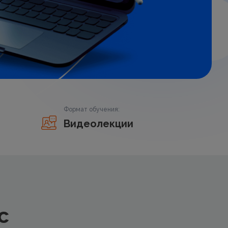
Формат обучения:
Видеолекции
с