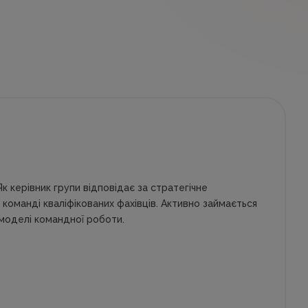
к керівник групи відповідає за стратегічне
 команді кваліфікованих фахівців. Активно займається
 моделі командної роботи.