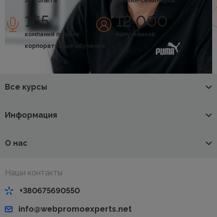
лет опыта
онлайн-семинаров
165
12 000
компаний прошли
выпускников
корпоративное обучение
Все курсы
Информация
О нас
Наши контакты
+380675690550
info@webpromoexperts.net