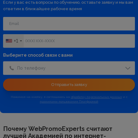
Если у вас есть вопросы по обучению, оставьте заявку и мы вам
ответим в ближайшее рабочее время
+1
Выберите способ связи с вами
По телефону
Отправить заявку
Нажимая на кнопку, я соглашаюсь на
обработку персональных данных
и с
правилами пользования Платформой
Почему WebPromoExperts считают
лучшей
Академией по интернет-