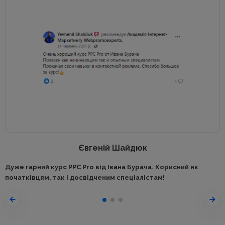
Євгеній Шайдюк
Дуже гарний курс PPC Pro від Івана Бурача. Корисний як
початківцям, так і досвідченим спеціалістам!