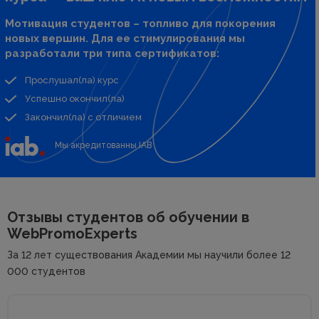
Мотивация студентов – топливо для покорения
новых вершин. Для ее стимулирования мы
разработали три типа сертификатов:
Прослушал(ла) курс
Успешно окончил(ла)
Закончил(ла) с отличием
Мы акредитованны IAB
Отзывы студентов об
обучении в
WebPromoExperts
За 12 лет существования Академии мы научили более 12
000 студентов